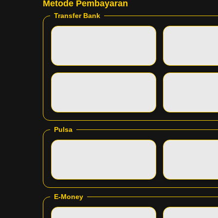
Metode Pembayaran
Transfer Bank
Pulsa
E-Money