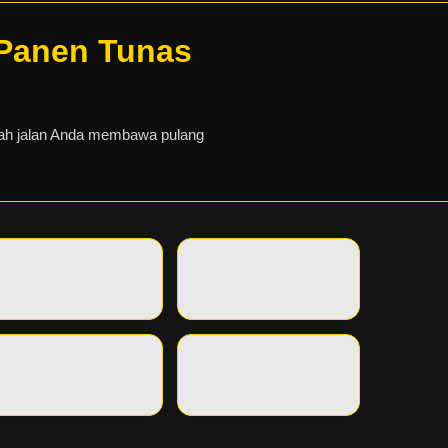
 Panen Tunas
ah jalan Anda membawa pulang