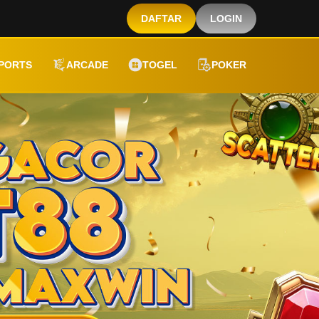
DAFTAR
LOGIN
PORTS
ARCADE
TOGEL
POKER