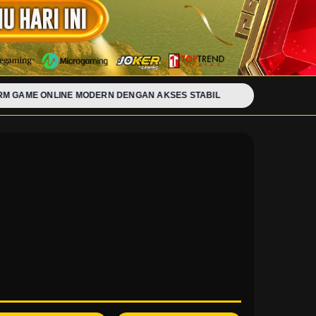
ONLINE MODERN DENGAN AKSES STABIL
PILIHAN GAME TERBARU 