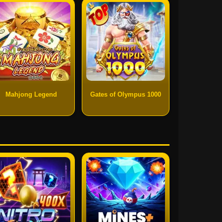
Mahjong Legend
Gates of Olympus 1000