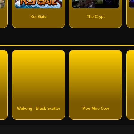
Koi Gate
The Crypt
Wukong - Black Scatter
Moo Moo Cow